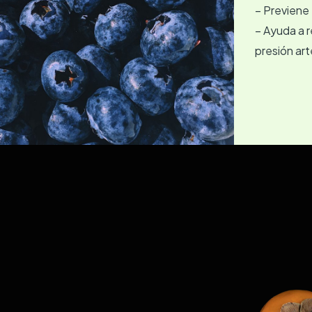
– Previene 
– Ayuda a r
presión arte