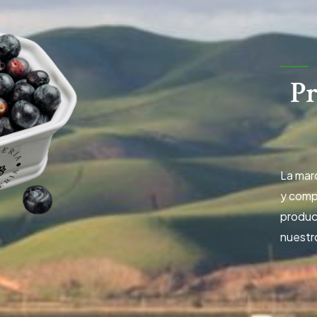
Pr
La mar
y comp
produc
nuestr