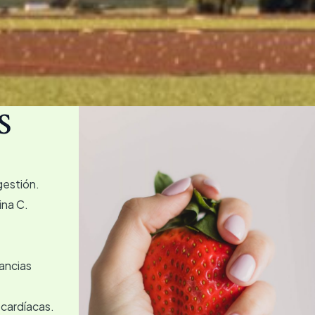
S
gestión.
ina C.
ancias
cardíacas.