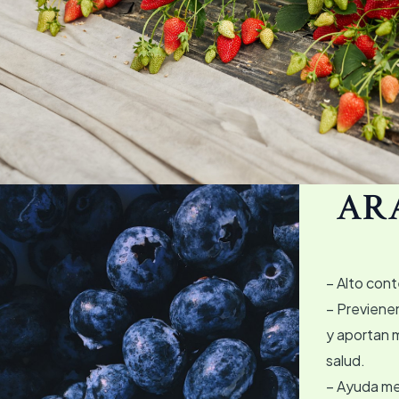
AR
– Alto con
– Previenen
y aportan m
salud.
– Ayuda me