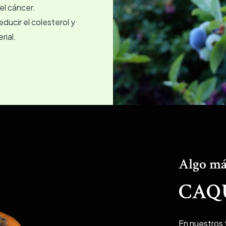
el cáncer.
educir el colesterol y
rial.
Algo má
CAQ
En nuestros 