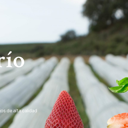
río
os de alta calidad